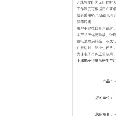
无线数传距离无阻挡时大
工作温度可根据用户要求定
仪表采用6V/4Ah镍氢
保养说明：
用户不得擅自开户铅封
本产品应远离磁场、强
蓄电池属易耗品，不属“
在搬运时，应小心轻放
为使电子吊秤正常使用
上海电子行车吊磅生产
产品：
您的单位：
您的姓名：