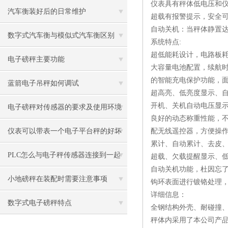
仪表具有秤体低电压和
磅5吨电子吊称10吨电子吊钩磅使用与
汽车衡装好后的日常维护
超载有报警提示，安全
自动关机：当秤体静置达
说明
数字式汽车衡与模似式汽车衡区别
系统特点:
超低能耗设计，电路板
电子磅秤主要功能
大容量电池配置，续航
的智能充电保护功能，
蓝箭电子吊秤如何调试
超高亮、低亮度显示、
开机、关机自动电压显
电子磅秤对传感器的要求及使用环境
良好的动态称重性能，
仪表可以带表一个电子平台秤的好坏
配无线遥控器，方便操
累计、自动累计、去皮
PLC怎么与电子秤传感器连接到一起
超载、欠载提醒显示、低
自动关机功能，杜因忘
小地磅秤在装配时需要注意事项
钩环表面进行镀铬处理
详细信息：
数字式电子磅秤特点
全钢结构外壳、耐碰撞
秤体内采用了本公司产品