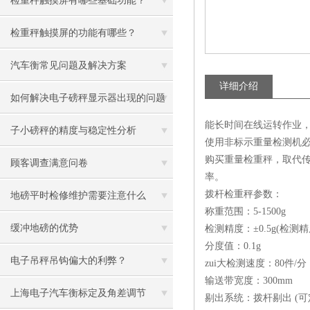
检重秤触摸屏有哪些基础功能？
检重秤触摸屏的功能有哪些？
汽车衡常见问题及解决方案
详细介绍
如何解决电子磅秤显示器出现的问题
能长时间在线运转作业，
子小磅秤的精度与稳定性分析
使用非标示重量检测机
购买重量检重秤，取代
顾客调查满意问卷
率。
拨杆检重秤参数：
地磅平时检修维护需要注意什么
称重范围：5-1500g
缓冲地磅的优势
检测精度：±0.5g(检
分度值：0.1g
电子吊秤吊钩偏大的利弊？
zui大检测速度：80件/分
输送带宽度：300mm
上海电子汽车衡标定及角差调节
剔出系统：拨杆剔出 (