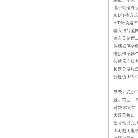
电子钢瓶秤
A/D转换方
A/D转换速率
输入信号范围:
输入灵敏度:≥1
传感器供桥电源
连接传感器个
传感器连接方
检定分度数:3
分度值:1/2/5/
显示方式:7
显示范围:－999
时钟:软时钟
大屏幕接口
信号输出方式
上海越衡电