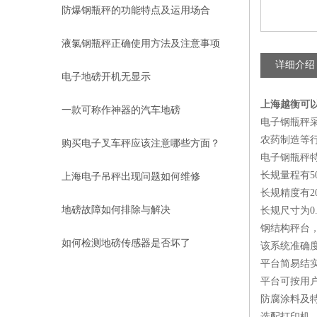
防爆钢瓶秤的功能特点及运用场合
液氯钢瓶秤正确使用方法及注意事项
详细介绍
电子地磅开机无显示
上海越衡可
一款可称作神器的汽车地磅
电子钢瓶秤
农药制造等
购买电子叉车秤应该注意哪些方面？
电子钢瓶秤
长规量程有50
上海电子吊秤出现问题如何维修
长规精度有200
地磅故障如何排除与解决
长规尺寸为0.
钢结构秤台
如何检测地磅传感器是否坏了
该系统准确
平台简易结
平台可按用
防腐涂料及
选配打印机