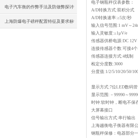
电子钢瓶秤
仪表参数：
电子汽车衡的作弊手法及防做弊探讨
A/D转换方式:双积分式
A/D转换速率:≥5次/秒
上海防爆电子磅秤配置特征及要求标
输入信号范围:1 mV～24
输入灵敏度:≥1μV/e
准
传感器供桥电源:DC 12V
连接传感器个数:可接4个
传感器连接方式:4线制
检定分度数:3000
分度值:1/2/5/10/20/50/1
显示方式:7位LED数码
显示范围:－99990～99990
时钟:软时钟，断电不保
大屏幕接口
信号输出方式:串行输出
上海越衡电子衡器有限
钢瓶秤
保修：电器部分