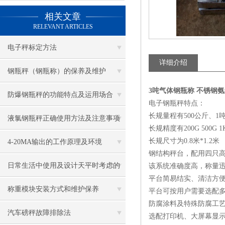
相关文章
RELEVANT ARTICLES
电子秤标定方法
详细介绍
钢瓶秤（钢瓶称）的保养及维护
3吨气体钢瓶称 不锈钢
防爆钢瓶秤的功能特点及运用场合
电子钢瓶秤
特点：
长规量程有500公斤、1吨
液氯钢瓶秤正确使用方法及注意事项
长规精度有200G 500G 1
长规尺寸为0.8米*1.2米
4-20MA输出的工作原理及环境
钢结构秤台，配用四只
日常生活中使用及设计天平时考虑的
该系统准确度高，称量
平台简易结实、清洁方
主要因素有那些
称重模块安装方式和维护保养
平台可按用户需要选配
防腐涂料及特殊防腐工
汽车磅秤故障排除法
选配打印机、大屏幕显