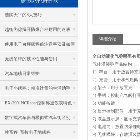
RELEVANT ARTICLES
选购天平的8大技巧
越衡为你揭开防爆台秤耐用的迷底
详细介绍
使用电子台秤磅秤前注意事项及如何
全自动液化气称哪里有
保养
无线吊秤的技术性能与使用
气体灌装称产品结构：
1）秤台：用于放置待充
汽车地磅日常维护
2）充管：用于和气瓶阀
3) 架子：用于放置充
电子小磅秤：精准计量的生活助手
4) 手柄：控制充气阀
EX-2001NCRacer控制称重仪表特色
5) 功能按键
6) 显示控制部件：用
数字式汽车衡与模似式汽车衡区别
7) 液晶显示屏：显示充
8) 电池筒：放置防爆锂
牲畜秤_畜牧电子地磅秤
9) 无线模块：存放灌