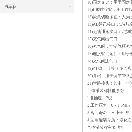
10)固定支架：用于固
汽车衡
11)U型连接管：用于
12)紧急切断按钮：人
13)AD通讯接口：9芯
14)无线通讯接口：7
15)充气阀出气口
16)充气阀：控制气瓶充
17)连接管（短）：用于
18)充气阀进气口
19)AD盒：连接传感器
20)并帽：用于调节管
21)管路接头：其中一
气体灌装称性能参数:
l 准确度：3级
2 工作压力：0～1.6MPa
3 阀门寿命：不小于2年
4 适用灌装介质：液化石
气体灌装称主要功能: