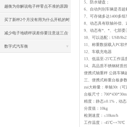
5、防水键盘；
越衡为你解说电子秤零点不准的原因
6、自动判别车辆是否超
7、可存储多达1400多
买了新秤2个月没有用为什么开机的时
8、动态具有联轴补偿、
9、动态有*、*、七部
候开不了呢
减少电子地磅秤误差你要注意这三点
10、可以选配：USB/Rs23
11、称重数据载入PC软
数字式汽车衡
12、车载充电器
13、低温至-25℃工作温
14、高品质不锈钢材质
便携式轴重秤 公路车辆
三、便携式称重台板参
zui大称量：单轴30t（可定
台板尺寸：700*430*30
精度：静态±0.1%，动态±
分度值：10kg
检测速度：≤10km/h
工作温度：-45℃~+70℃