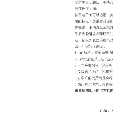
装箱重量：28kg（单块
电缆长度：10m
轴重电子称可以选配：
性能特点：多重密封保
护弹簧，不怕汽车车轮
品质橡胶引坡表面双重
造，台板外表面采用高
四、厂家售后保障：
1. *的价格，宾至如归
2．严把质量关，提高成
3.一年免费保修（汽车
4.免费送货上门（汽车
5.对客户的使用情况全
6.为让客户满意，在购
重量检测地上衡 带打印
产品：