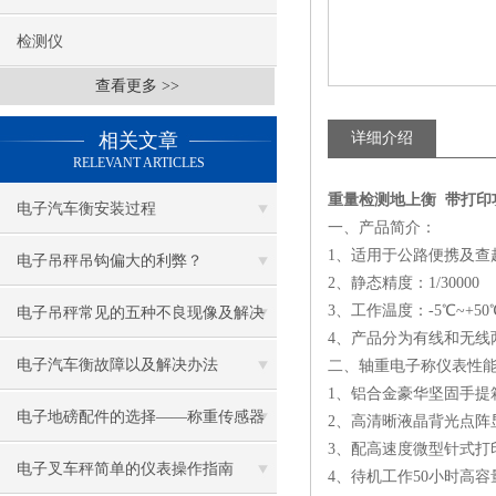
检测仪
查看更多 >>
相关文章
详细介绍
RELEVANT ARTICLES
重量检测地上衡 带打印
电子汽车衡安装过程
一、产品简介：
1、适用于公路便携及
电子吊秤吊钩偏大的利弊？
2、静态精度：1/30000
3、工作温度：-5℃~+50
电子吊秤常见的五种不良现像及解决
4、产品分为有线和无线
方案
电子汽车衡故障以及解决办法
二、轴重电子称仪表性
1、铝合金豪华坚固手提
电子地磅配件的选择——称重传感器
2、高清晰液晶背光点阵
3、配高速度微型针式打
原理
电子叉车秤简单的仪表操作指南
4、待机工作50小时高