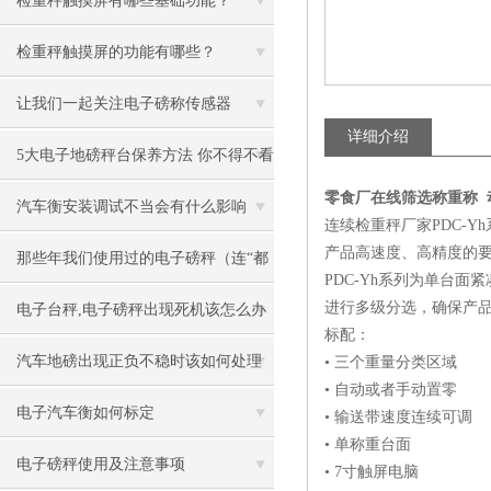
检重秤触摸屏有哪些基础功能？
检重秤触摸屏的功能有哪些？
让我们一起关注电子磅称传感器
详细介绍
5大电子地磅秤台保养方法 你不得不看
零食厂在线筛选称重称 
汽车衡安装调试不当会有什么影响
连续检重秤厂家
PDC-Yh
产品高速度、高精度的
那些年我们使用过的电子磅秤（连“都
PDC-Yh
系列为单台面紧
叫兽”都不知道）
进行多级分选，确保产
电子台秤,电子磅秤出现死机该怎么办
标配：
汽车地磅出现正负不稳时该如何处理
• 三个重量分类区域
• 自动或者手动置零
电子汽车衡如何标定
• 输送带速度连续可调
• 单称重台面
电子磅秤使用及注意事项
• 7寸触屏电脑