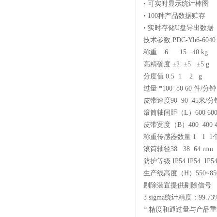
• 可实时显示统计棒图
• 100种产品数据贮存
• 实时存储U盘导出数据
技术参数
PDC-Yh6
-6040
称重
6
15
40
kg
高精确度
±2
±5
±5 g
分度值
0.5
1
2 g
过量 *100
80
60
件/分钟
皮带速度90
90
45米/分
滚筒轴间距（L）600
60
皮带宽度（B）400
400
称重传感器数量
1
1
1
滚筒轴径38
38
64
mm
防护等级
IP54
IP54
IP5
生产线高度（H）550~85
剔除装置提供剔除信号
3 sigma统计精度：99
* 精度和通过量与产品