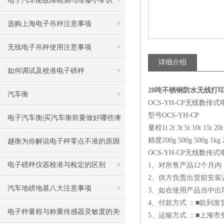
电子汽车衡故障检测与维修小常识
选购上海电子吊秤注意事项
无线电子吊秤使用注意事项
详细介绍
如何调试及校准电子磅秤
20吨不锈钢防水无线打
汽车衡
OCS-
YH
-CP无线数传式
型号OCS-
YH
-CP
电子汽车衡|买汽车衡前要做好哪些准
量程1t
2t
3t
5t
10t
15t
20t
备呢
精度200g
500g
500g
1kg
越衡为你解说电子秤零点不准的原因
OCS-
YH
-CP无线数传式
电子磅秤仪器校准与检定的区别
1、对所售产品12个月
2、供方负责出货前安装
汽车地磅地基八大注意事项
3、如在使用产品当中出
4、付款方式 ：■款到发
电子秤量程与称重传感器灵敏度的关
5、运输方式 ：■上海市