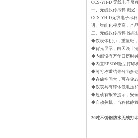
OCS-
YH-
D
无线电子吊
系
一、无线数传吊秤 概述:
OCS-
YH-
D无线电子吊
进、智能化程度高，产
二、无线数传吊秤 性能优
◆仪表体积小，重量轻
◆背光显示，白天晚上
◆内部设有万年日历时
◆内置EPSON微型打
◆可将称重结果分为多达
◆存储空间大，可存储29
◆仪表具有秤体低电压
◆超载有报警提示，安
◆自动关机：当秤体静置
20吨不锈钢防水无线打