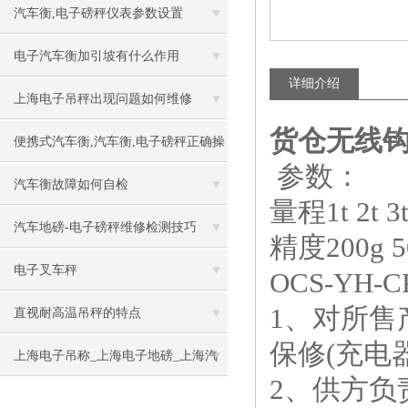
汽车衡,电子磅秤仪表参数设置
电子汽车衡加引坡有什么作用
详细介绍
上海电子吊秤出现问题如何维修
货仓无线钩
便携式汽车衡,汽车衡,电子磅秤正确操
参数：
作指南
汽车衡故障如何自检
量程1t
2t
3
汽车地磅-电子磅秤维修检测技巧
精度200g
5
电子叉车秤
OCS-
YH
-
1、对所售
直视耐高温吊秤的特点
保修(充电
上海电子吊称_上海电子地磅_上海汽
2、供方负
车衡