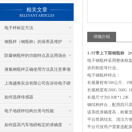
相关文章
RELEVANT ARTICLES
电子秤标定方法
详细介绍
钢瓶秤（钢瓶称）的保养及维护
1-3T带上下限钢瓶称 2
防爆钢瓶秤的功能特点及运用场合
电子钢瓶秤
采用整体框
农药制造等行业。
液氯钢瓶秤正确使用方法及注意事项
电子钢瓶秤
特点：
长规量程有500公斤、1吨
上海越衡实业有限公司告诉你电子磅
长规精度有200G 500G 1
秤防雷方法
如何选择传感器
长规尺寸为0.8米*1.2米
钢结构秤台，配用四只
电子地磅秤结构分类与性能
该系统准确度高，称量
平台简易结实、清洁方
如何提高汽车地磅检定的准确度
平台可按用户需要选配