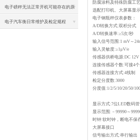
防腐涂料及特殊防腐工
电子磅秤无法正常开机可能存在的原
选配打印机、大屏幕显
电子钢瓶秤
仪表参数：
因
电子汽车衡日常维护及检定规程
A/D转换方式:双积分式
A/D转换速率:≥5次/秒
输入信号范围:1 mV～24
输入灵敏度:≥1μV/e
传感器供桥电源:DC 12V
连接传感器个数:可接4个
传感器连接方式:4线制
检定分度数:3000
分度值:1/2/5/10/20/50/1
显示方式:7位LED数码
显示范围:－99990～99990
时钟:软时钟，断电不保
大屏幕接口
信号输出方式:串行输出