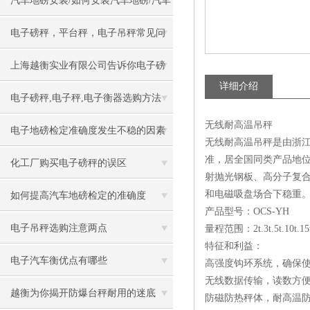
汽车地磅安装/如何安装汽车地磅/汽车
地磅安装步骤
电子磅秤，平台秤，电子吊秤常见问
题及处理方案
上海越衡实业有限公司告诉你电子磅
详细介绍
秤防雷方法
电子磅秤,电子秤,电子衡器选购方法
无线耐高温吊秤
电子地磅检定准确度发生不稳的因素
无线耐高温吊秤是由浙江
准，居全国同类产品地位
化工厂购买电子磅秤的误区
射抛光钢板、高分子复
和电磁吸盘场合下稳重
如何提高汽车地磅检定的准确度
产品型号：OCS-YH
电子吊秤选购注意两点
量程范围：2t.3t.5t.10t.15t.
特征和利益：
电子汽车衡优点有哪些
高强度钩环系统，确保
无线数据传输，读数方
越衡为你揭开防爆台秤耐用的迷底
防磁防热秤体，耐高温