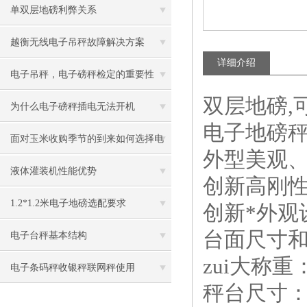
爆地磅维修
单双层地磅利弊关系
越衡无线电子吊秤故障解决方案
详细介绍
电子吊秤，电子磅秤检定的重要性
双层地磅,
为什么电子磅秤插电无法开机
电子地磅秤
面对玉米收购季节的到来如何选择电
外型美观、
子磅称
液体灌装机性能优势
创新高刚
1.2*1.2米电子地磅选配要求
创新*外观
台面尺寸
电子台秤基本结构
zui大称重：
电子条码秤收银秤联网秤使用
秤台尺寸：1m×