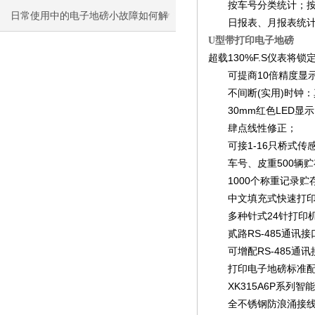
按车号分类统计；按
决
日常使用中的电子地磅小故障如何解
日报表、月报表统计
U型带打印电子地磅
决
超载130%F.S仪表将
可提商10倍精度显示
不间断(实用)时钟：
30mm红色LED显示
肆点线性修正；
可接1-16只桥式传
车号、皮重500辆贮
1000个称重记录贮
中文填充式快速打印
多种针式24针打印
贰路RS-485通讯接
可增配RS-485通讯
打印电子地磅标准配
XK315A6P系列智
全不锈钢防浪涌接线