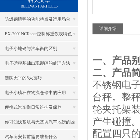
相关文章
RELEVANT ARTICLES
防爆钢瓶秤的功能特点及运用场合
详细介绍
EX-2001NCRacer控制称重仪表特色
电子小地磅与汽车衡的区别
一、产品
电子磅秤基础出现裂缝的处理方法
二、产品
选购天平的8大技巧
不锈钢电
电子小磅秤在物流仓储中的应用
台秤。整
轮夹托架
便携式汽车衡日常维护及保养
产生碰撞
你可知浅基坑与无基坑汽车地磅的区
配置四只
别
汽车衡安装前需要准备什么