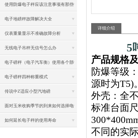
使用防爆电子秤应该注意事项有那些
电子地磅秤故障解决大全
详细介绍
仪表重量显示不准确故障分析
5
无线电子吊秤无信号怎么办
产品规格
电子磅秤（电子汽车衡）使用各个部
防爆等级：Ex 
分相应的保养指南
电子磅秤四种称重模式
源时为
T5)
传说中Z适应小型汽地磅
外壳：全不
标准台面
面对玉米收购季节的到来如何选择电
300*400m
子磅称
如何延长电子秤的使用寿命
不同的实