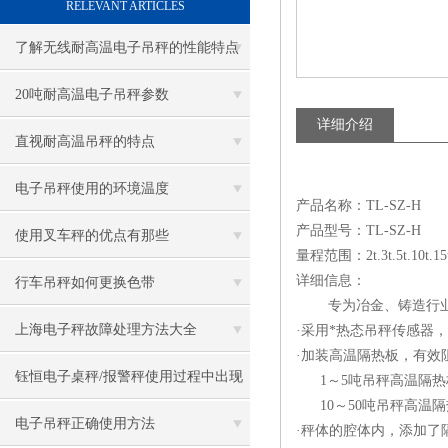
RELEVANT ARTICLES
了解无线耐高温电子吊秤的性能特点
20吨耐高温电子吊秤参数
详细介绍
直视耐高温吊秤的特点
电子吊秤使用的环境温度
产品名称：TL-SZ-H
产品型号：TL-SZ-H
使用叉车秤的优点有那些
量程范围：2t.3t.5t.10t.15t.
详细信息：
行车吊秤如何更换色带
专为冶金、铸造行业度
上海电子秤故障处理方法大全
·采用*热态吊秤传感器
·加装高温隔热板，有效
钰恒电子桌秤/报警秤使用过程中出现
1～5吨吊秤高温隔热板尺寸
10～50吨吊秤高温隔热板
的问题及解决方法
电子吊秤正确使用方法
·秤体的腔体内，添加了