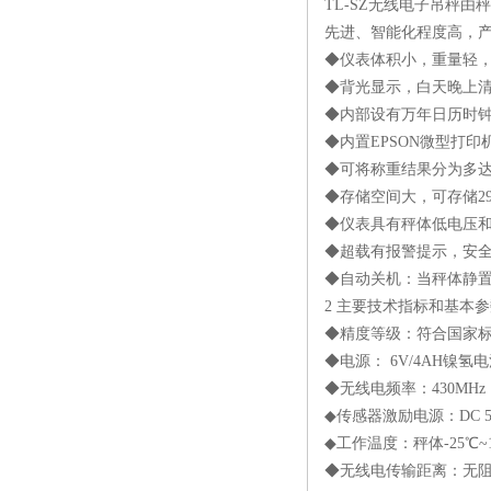
TL-SZ无线电子吊秤
先进、智能化程度高，
◆仪表体积小，重量轻
◆背光显示，白天晚上
◆内部设有万年日历时
◆内置EPSON微型打
◆可将称重结果分为多达
◆存储空间大，可存储29
◆仪表具有秤体低电压
◆超载有报警提示，安
◆自动关机：当秤体静置
2 主要技术指标和基本
◆精度等级：符合国家标准Ⅲ
◆电源： 6V/4AH镍氢
◆无线电频率：430MH
◆传感器激励电源：DC 5
◆工作温度：秤体-25℃~1
◆无线电传输距离：无阻