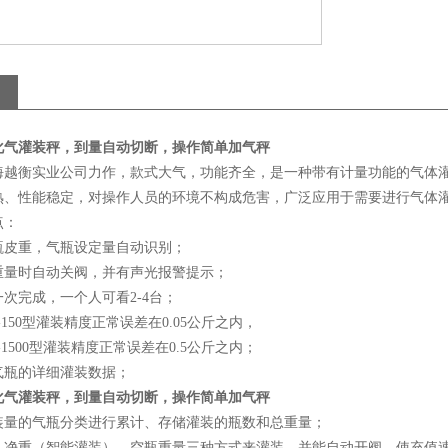
化气灌装秤，到量自动切断，操作简单加气秤
海越衡实业公司力作，款式大气，功能齐全，是一种带有计量功能的气体
熟、性能稳定，对操作人员的环境不构成危害，广泛应用于需要进行气体
点：
瓶皮重，气瓶设定量自动识别；
重量时自动关阀，并有声光报警提示；
次完成，一个人可看2-4台；
-150型灌装精度正常误差在0.05公斤之内，
-1500型灌装精度正常误差在0.5公斤之内；
气瓶的详细灌装数据；
化气灌装秤，到量自动切断，操作简单加气秤
装量的气瓶分类进行累计、存储灌装的瓶数和总重量；
、净重（智能灌装）、空瓶重量三种方式来灌装，并能自动开阀，使充值