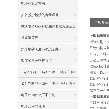
电子秤标定方法
如何减少地磅的测量误差
详细介绍
减少电子地磅秤误差你要注意这三点
上海越衡液
检重滚筒秤
灌装秤是上
系统结构成
汽车地磅长度不够怎么办？
具有以下特
自动去除气
数字式电子磅秤特点
灌装到设计
1吨叉车秤，2吨叉车秤，3吨叉车秤
灌装、检斤一
越衡实业YH
如何判断电子磅秤（电子地磅）哪里
越衡实业YH
储存每一个
出了问题？
电子秤为什么开不了机
上海越衡液
可对不同灌
电子台秤的说明
可按总重量