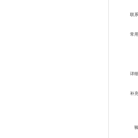
联
常
详
补