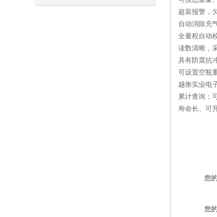
超装报警，
自动消除充
全量程自动
读数清晰，
具有防震抗
可设置空瓶
越衡实业电
累计查询：
寿命长、可
您
您