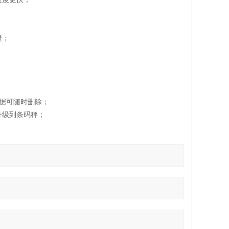
捷；
数据可随时删除；
升级到条码秤；