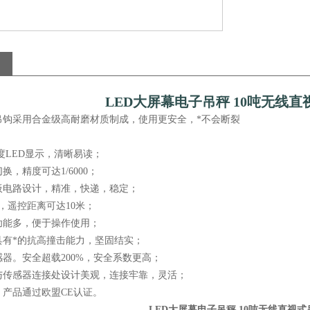
LED大屏幕电子吊秤 10吨无线
吊钩采用合金级高耐磨材质制成，使用更安全，*不会断裂
亮度LED显示，清晰易读；
换，精度可达1/6000；
板电路设计，精准，快递，稳定；
，遥控距离可达10米；
功能多，便于操作使用；
具有*的抗高撞击能力，坚固结实；
器。安全超载200%，安全系数更高；
与传感器连接处设计美观，连接牢靠，灵活；
，产品通过欧盟CE认证。
LED大屏幕电子吊秤 10吨无线直视