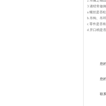
2.吊搬之物
3.请经常
a.螺丝是否
b.吊钩、吊
c.零件是否
d.开口梢是
您
您
联