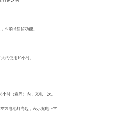
次，即消除暂留功能。
大约使用10小时。
48小时（壹周）内，充电一次。
幕左方电池灯亮起，表示充电正常。