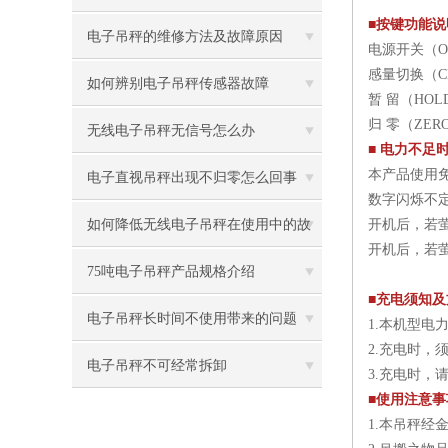
■按键功能说
电子吊秤的维修方法及故障原因
电源开关（O
感量切换（C
如何辨别电子吊秤传感器故障
暂 留（HO
归 零（ZE
无线电子吊秤无信号怎么办
■ 电力不足
本产品使用免
电子直视吊秤出现不归零怎么回事
数字闪烁不
如何降低无线电子吊秤在使用中的故
开机后，若
开机后，若
障
75吨电子吊秤产品规格介绍
■充电须知及
电子吊秤长时间不使用带来的问题
1.本机型电
2.充电时，须
电子吊秤不可经常拆卸
3.充电时
■使用注意事
1.本吊秤经