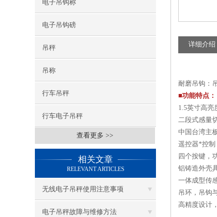
电子吊钩称
电子吊钩磅
详细介绍
吊秤
吊称
耐磨吊钩：
行车吊秤
■功能特点：
1.5英寸高
行车电子吊秤
二段式感量切
中国台湾主
查看更多 >>
遥控器*控制
四个按键，
相关文章
铝铸造外壳
RELEVANT ARTICLES
一体成型传感
无线电子吊秤使用注意事项
吊环，吊钩
高精度设计
电子吊秤故障与维修方法