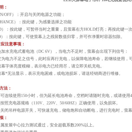
明：
N/OFF）：开启与关闭电源之功能；
HANCE）：按此键，为感量选择之功能
LD）：按此键，可暂停当时之重量，且萤幕右方HOLD灯亮；再按此键一
RO）：按此键，可使萤幕上之残留数值归零，并可作净重时容器扣除。
时应注意事项：
加水充电式蓄电池（DC 6V），当电力不足时，萤幕会出现下列信号：
定为电力不足之信号，此时应再行充电，以保障电池寿命，若继续使用，可
萤幕字体亮度模糊，表示电力已经用尽，请立即关机充电。
萤幕*无法显示，表示充电困难，或电池损坏，请送经销商进行维修。
方法：
力可连续使用150小时，但为延长电池寿命，空档时请随时充电，或请使用
按照充电器规格（110V、220V、50/60HZ）正确使用，以免损坏。
，请关闭吊秤电源开关，可快速充电，储电饱和自动断电，进行充电时，萤
项：
金属发展中心拉力测试通过，安全超载系数200%以上。