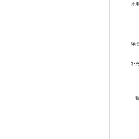
常
详
补