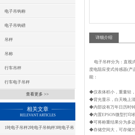
电子吊钩称
电子吊钩磅
详细介绍
吊秤
吊称
电子吊秤分为：直视式
行车吊秤
度电阻应变式传感器(产
能：
行车电子吊秤
◆仪表体积小，重量轻
查看更多 >>
◆背光显示，白天晚上
◆内部设有万年日历时
相关文章
◆内置EPSON微型打
RELEVANT ARTICLES
◆可将称重结果分为多达
1吨电子吊秤2吨电子吊钩秤3吨电子吊
◆存储空间大，可存储29