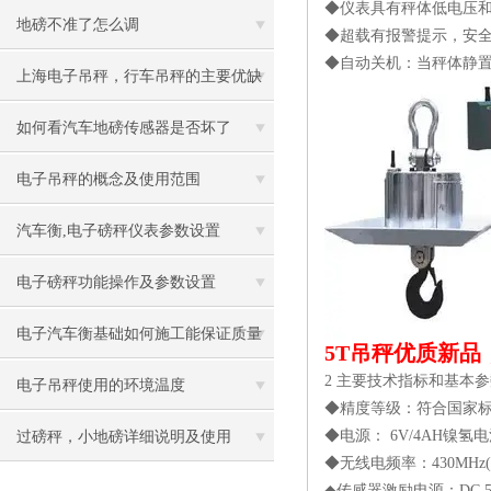
◆仪表具有秤体低电压
磅5吨电子吊称10吨电子吊钩磅使用与
地磅不准了怎么调
◆超载有报警提示，安
◆自动关机：当秤体静置
说明
上海电子吊秤，行车吊秤的主要优缺
点
如何看汽车地磅传感器是否坏了
电子吊秤的概念及使用范围
汽车衡,电子磅秤仪表参数设置
电子磅秤功能操作及参数设置
电子汽车衡基础如何施工能保证质量
5T吊秤优质新
2 主要技术指标和基本
电子吊秤使用的环境温度
◆精度等级：符合国家标准Ⅲ级
◆电源： 6V/4AH镍氢
过磅秤，小地磅详细说明及使用
◆无线电频率：430MHz
◆传感器激励电源：DC 5