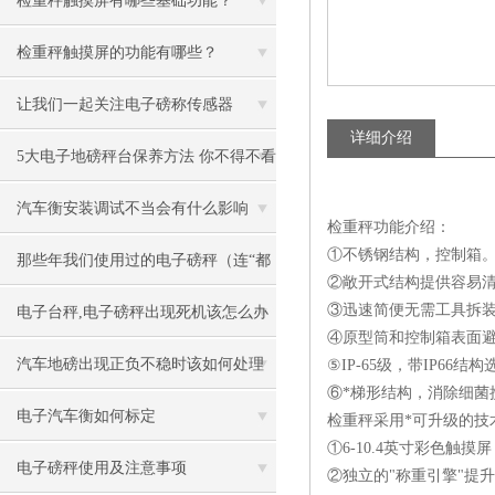
检重秤触摸屏有哪些基础功能？
检重秤触摸屏的功能有哪些？
让我们一起关注电子磅称传感器
详细介绍
5大电子地磅秤台保养方法 你不得不看
汽车衡安装调试不当会有什么影响
检重秤功能介绍：
①不锈钢结构，控制箱
那些年我们使用过的电子磅秤（连“都
②敞开式结构提供容易
叫兽”都不知道）
③迅速简便无需工具拆
电子台秤,电子磅秤出现死机该怎么办
④原型筒和控制箱表面
汽车地磅出现正负不稳时该如何处理
⑤IP-65级，带IP66结
⑥*梯形结构，消除细菌
电子汽车衡如何标定
检重秤采用*可升级的技
①6-10.4英寸彩色触摸
电子磅秤使用及注意事项
②独立的"称重引擎"提