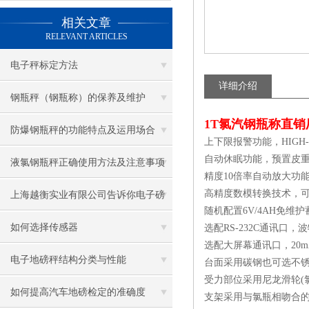
相关文章
RELEVANT ARTICLES
电子秤标定方法
详细介绍
钢瓶秤（钢瓶称）的保养及维护
1T氯汽钢瓶称直
防爆钢瓶秤的功能特点及运用场合
上下限报警功能，H
自动休眠功能，预置皮
液氯钢瓶秤正确使用方法及注意事项
精度10倍率自动放大功
高精度数模转换技术
上海越衡实业有限公司告诉你电子磅
随机配置6V/4AH免维
秤防雷方法
如何选择传感器
选配RS-232C通讯口，
选配大屏幕通讯口，2
电子地磅秤结构分类与性能
台面采用碳钢也可选不
受力部位采用尼龙滑轮(
如何提高汽车地磅检定的准确度
支架采用与氯瓶相吻合的