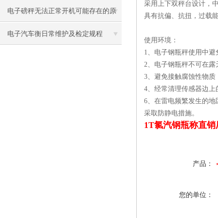
采用上下双秤台设计，
电子磅秤无法正常开机可能存在的原
具有抗偏、抗扭，过载
因
电子汽车衡日常维护及检定规程
使用环境：
1、电子钢瓶秤使用中避
2、电子钢瓶秤不可在露
3、避免接触腐蚀性物
4、经常清理传感器边上
6、在雷电频繁发生的
采取防静电措施。
1T氯汽钢瓶称直
产品：
您的单位：