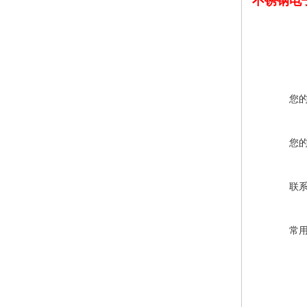
不锈钢电
您
您
联
常