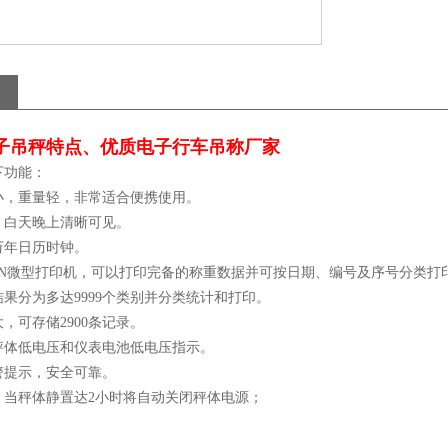
子吊秤特点、优质电子行车吊称厂家
下功能：
小，重量轻，非常适合便携使用。
，白天晚上清晰可见。
万年日历时钟。
SON微型打印机，可以打印完备的称重数据并可按日期、编号及序号分类打
果分为多达9999个类别并分类统计和打印。
，可存储2900条记录。
秤体低电压和仪表电池低电压指示。
警提示，安全可靠。
：当秤体静置达2小时将自动关闭秤体电源；