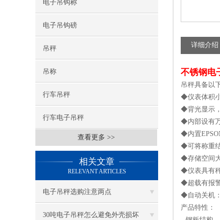
电子吊钩称
电子吊钩磅
详细介绍
吊秤
不锈钢电
吊称
吊秤具备以
行车吊秤
◆仪表体积
◆背光显示
行车电子吊秤
◆内部设有
◆内置EP
查看更多 >>
◆可将称重结
◆存储空间大
相关文章
◆仪表具有
RELEVANT ARTICLES
◆超载有报
电子吊秤选购注意两点
◆自动关机
产品特性：
30吨电子吊秤怎么避免外壳损坏
--钢板结构。