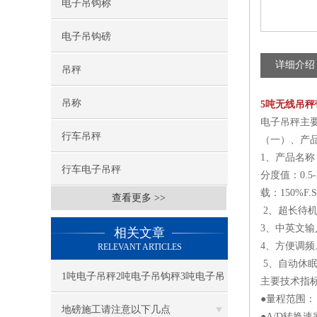
电子吊钩称
电子吊钩磅
详细介绍
吊秤
吊称
5吨无线吊
电子吊秤主要规格
行车吊秤
（一）、产
1、产品名称：
行车电子吊秤
分度值：0.5
载：150%F
查看更多 >>
2、超长待
3、中英文
相关文章
4、方便调
RELEVANT ARTICLES
5、自动休眠
1吨电子吊秤2吨电子吊钩秤3吨电子吊
主要技术指
●量程范围：
磅5吨电子吊称10吨电子吊钩磅使用与
地磅施工请注意以下几点
●A/D转换速