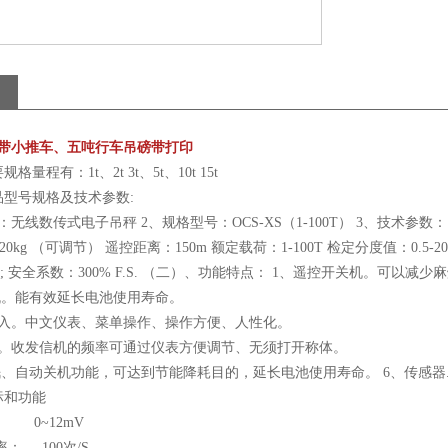
秤带小推车、五吨行车吊磅带打印
量程有：1t、2t 3t、5t、10t 15t
品型号规格及技术参数:
无线数传式电子吊秤 2、规格型号：OCS-XS（1-100T） 3、技术参数： 额
-20kg （可调节） 遥控距离：150m 额定载荷：1-100T 检定分度值：0.5
.S; 安全系数：300% F.S. （二）、功能特点： 1、遥控开关机。可以
机。能有效延长电池使用寿命。
输入。中文仪表、菜单操作、操作方便、人性化。
频。收发信机的频率可通过仪表方便调节、无须打开称体。
、自动关机功能，可达到节能降耗目的，延长电池使用寿命。 6、传感器..
标和功能
 0~12mV
率： 100次/S