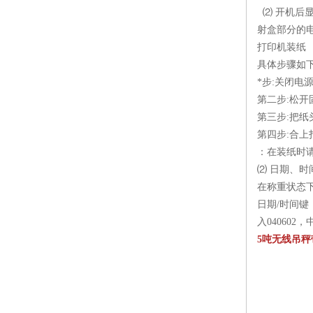
⑵ 开机后
射盒部分的
打印机装纸
具体步骤如下
*步:关闭电
第二步:松开
第三步:把
第四步:合
：在装纸时请
⑵ 日期、时
在称重状态下
日期/时间键
入04060
5吨无线吊