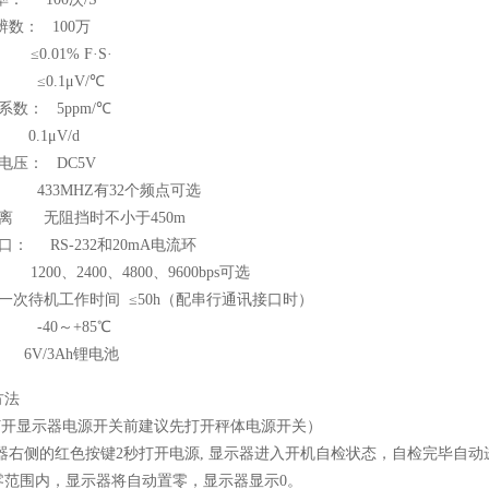
辨数： 100万
0.01% F·S·
 ≤0.1μV/℃
数： 5ppm/℃
0.1μV/d
电压： DC5V
 433MHZ有32个频点可选
离 无阻挡时不小于450m
： RS-232和20mA电流环
200、2400、4800、9600bps可选
一次待机工作时间 ≤50h（配串行通讯接口时）
 -40～+85℃
6V/3Ah锂电池
方法
（打开显示器电源开关前建议先打开秤体电源开关）
示器右侧的红色按键2秒打开电源, 显示器进入开机自检状态，自检完毕自
零范围内，显示器将自动置零，显示器显示0。