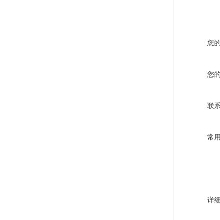
您
您
联
常
详