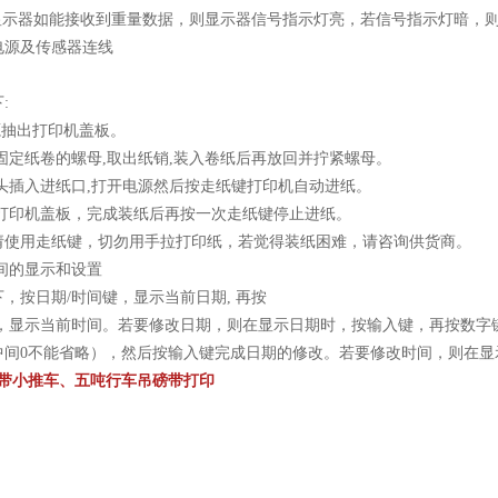
显示器如能接收到重量数据，则显示器信号指示灯亮，若信号指示灯暗，则
电源及传感器连线
:
源抽出打印机盖板。
固定纸卷的螺母,取出纸销,装入卷纸后再放回并拧紧螺母。
纸头插入进纸口,打开电源然后按走纸键打印机自动进纸。
上打印机盖板，完成装纸后再按一次走纸键停止进纸。
使用走纸键，切勿用手拉打印纸，若觉得装纸困难，请咨询供货商。
间的显示和设置
，按日期/时间键，显示当前日期, 再按
，显示当前时间。若要修改日期，则在显示日期时，按输入键，再按数字键
2，中间0不能省略），然后按输入键完成日期的修改。若要修改时间，则在
秤带小推车、五吨行车吊磅带打印