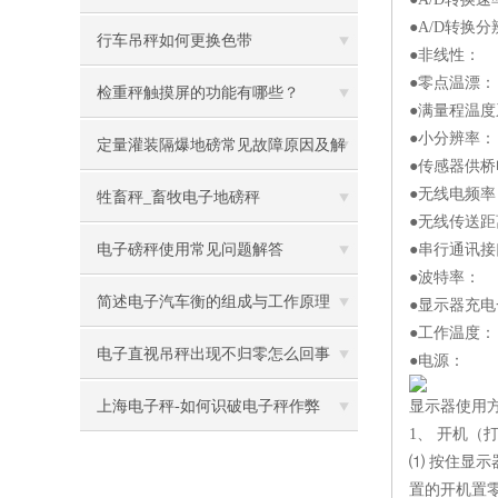
●A/D转换分
说明
行车吊秤如何更换色带
●非线性： ≤
●零点温漂：
检重秤触摸屏的功能有哪些？
●满量程温度系
●小分辨率： 
定量灌装隔爆地磅常见故障原因及解
●传感器供桥
●无线电频率
决办法
牲畜秤_畜牧电子地磅秤
●无线传送距
电子磅秤使用常见问题解答
●串行通讯接口
●波特率： 1
简述电子汽车衡的组成与工作原理
●显示器充电
●工作温度：
电子直视吊秤出现不归零怎么回事
●电源： 
上海电子秤-如何识破电子秤作弊
显示器使用
1、 开机
⑴ 按住显
置的开机置