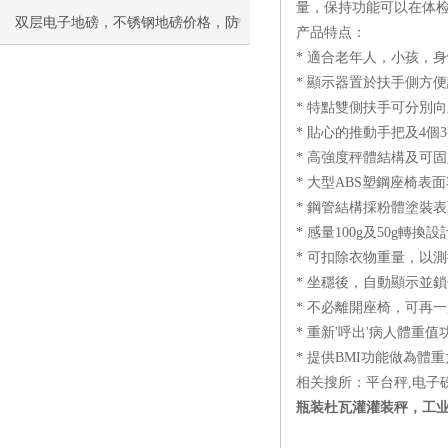
量，保持功能可以在体
双层电子地磅，不锈钢地磅价格，防
产品特点：
* 適合老年人，小孩，
爆地磅维修
* 顯示器置於扶手側方
* 特點雙側扶手可分別
* 貼心的推動手把及4
* 高強度秤體結構及可
* 大型ABS塑鋼座椅表
* 鋼管結構採粉體塗裝
* 感量100g及50g轉換設
* 可扣除衣物重量，以
* 坐穩後，自動顯示並
* 不必離開座椅，可再
* 重新'呼出'病人體重
* 提供BMI功能做為體
相关搜所：平台秤,电子
瓶装杜瓦灌灌装秤，工