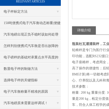
RELEVANT ARTICLES
电子秤标定方法
150吨便携式电子汽车衡动态称重|便捷
详细介绍
式汽车衡动态介绍
汽车地磅出现正负不稳时该如何处理
瓶装杜瓦灌灌装秤，工
怎样判别便携式汽车衡是否出故障的
轮椅秤是专门为医疗行业
印功能，选配RS232接
方法
电子磅秤的基础对承重点水平高度的
电子座椅秤，考虑周全
要求
高了操作的便捷性；后
数显电子秤的制做方法
BMI计算)将一切都考
选择电子秤的关键指标
心、疗养院以及儿科和
技术参数：
电子汽车衡称量不精准的原因
称量: 200 kg 重量分度: 
量是200 kg，检定
汽车地磅原来需要这样调试！
车，符合人体工程学的成