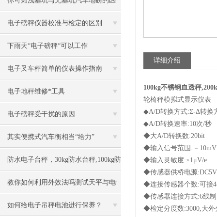
你可知浅基坑与无基坑汽车地磅的区
别
电子磅秤仪器校准与检定的区别
下雨天“电子磅秤“可以工作
详细介绍
电子叉车秤简单的仪表操作指南
100kg不锈钢血透秤,20
电子地秤维修*工具
轮椅秤模拟式显示仪表
◆A/D转换方式:Σ-Δ转换
电子磅秤受干扰的原因
◆A/D转换速率:10次/秒
◆大A/D转换数:20bit
其实便携式汽车衡相当“给力”
◆输入信号范围:－10mV
防水电子台秤，30kg防水台秤,100kg防
◆输入灵敏度:≥1μV/e
◆传感器供桥电源:DC5V；
水台秤，150kg防水台秤
教你如何利用外效法吗测试天平与电
◆连接传感器个数:可接4
◆传感器连接方式:6线制
子秤
如何给电子吊秤电池进行保养？
◆检定分度数:3000,大外分度