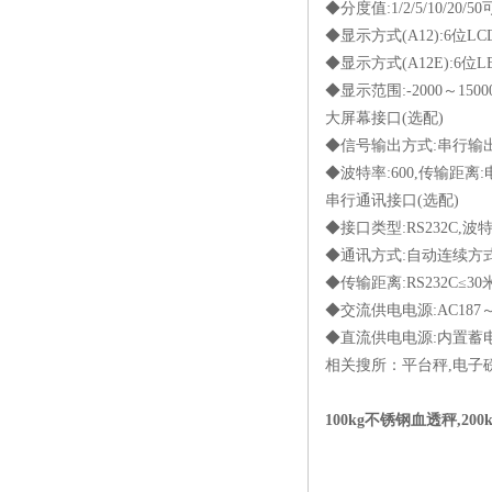
◆分度值:1/2/5/10/20/5
◆显示方式(A12):6位
◆显示方式(A12E):6
◆显示范围:-2000～150000
大屏幕接口(选配)
◆信号输出方式:串行输
◆波特率:600,传输距离:
串行通讯接口(选配)
◆接口类型:RS232C,波特率:
◆通讯方式:自动连续方
◆传输距离:RS232C≤30
◆交流供电电源:AC187～2
◆直流供电电源:内置蓄电池
相关搜所：平台秤,电子
100kg不锈钢血透秤,20