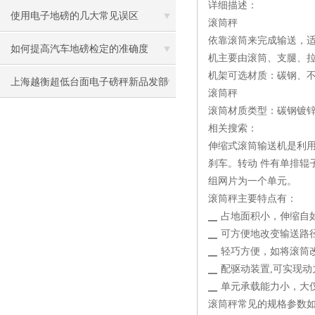
详细描述：
使用电子地磅的几大常见误区
滚筒秤
依靠滚筒来完成输送，
如何提高汽车地磅检定的准确度
机主要由滚筒、支腿、
机架可选材质：碳钢、
上海越衡超低台面电子磅秤新品发部
滚筒秤
滚筒材质类型：碳钢镀锌
相关搜索：
伸缩式滚筒输送机是利
刹车。转动 件有单排辊
组网片为一个单元。
滚筒秤主要特点有：
▁ 占地面积小，伸缩自如
▁ 可方便地改变输送路
▁ 轻巧方便，如将滚筒
▁ 配驱动装置,可实现
▁ 单元承载能力小，大仅 
滚筒秤常见的规格参数