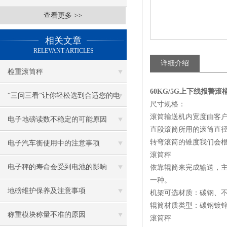
查看更多 >>
相关文章
RELEVANT ARTICLES
详细介绍
检重滚筒秤
60KG/5G上下线报警
“三问三看”让你轻松选到合适您的电
尺寸规格：
滚筒输送机内宽度由客户，
子吊秤
电子地磅读数不稳定的可能原因
直段滚筒所用的滚筒直径有3
转弯滚筒的锥度我们会
电子汽车衡使用中的注意事项
滚筒秤
电子秤的寿命会受到电池的影响
依靠辊筒来完成输送，
一种。
地磅维护保养及注意事项
机架可选材质：碳钢、
辊筒材质类型：碳钢镀锌
称重模块称量不准的原因
滚筒秤