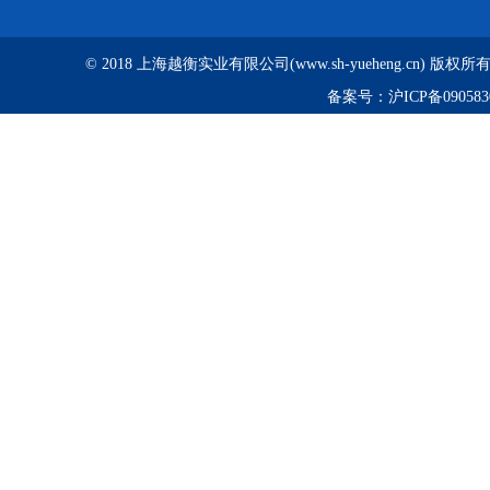
© 2018 上海越衡实业有限公司(www.sh-yueheng.cn) 版权
备案号：
沪ICP备090583