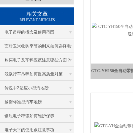
相关文章
RELEVANT ARTICLES
电子吊秤的概念及使用范围
面对玉米收购季节的到来如何选择电
子磅称
购买电子叉车秤应该注意哪些方面？
GTC-YH150全自
浅谈行车吊秤如何提高质量对策
传说中Z适应小型汽地磅
越衡标准型汽车地磅
钢瓶电子秤该如何维护保养
电子天平的使用跟注意事项