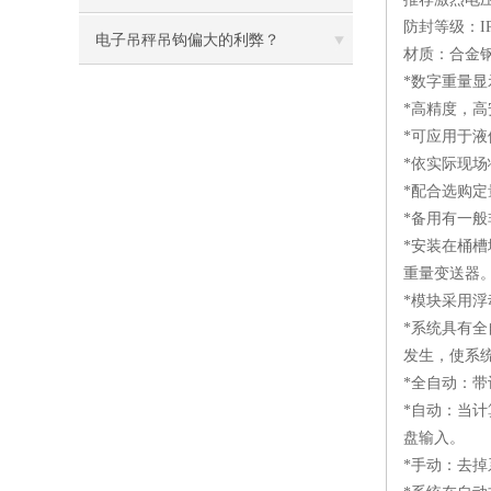
防封等级：IP
电子吊秤吊钩偏大的利弊？
材质：合金
*数字重量显
*高精度，
*可应用于
*依实际现场
*配合选购
*备用有一
*安装在桶
重量变送器
*模块采用
*系统具有
发生，使系
*全自动：
*自动：当
盘输入。
*手动：去