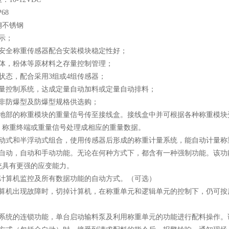
68
钢不锈钢
示；
高安全称重传感器配合安装模块稳定性好；
液体，粉体等原材料之存量控制管理；
状态，配合采用3组或4组传感器；
定量控制系统，达成定量自动加料或定量自动排料；
般非防爆型及防爆型规格供选购；
槽地部的称重模块的重量信号传至接线盒。接线盒中并可根据各种称重模块
。称重终端或重量信号处理成相应的重量数据。
浮动式和半浮动式组合，使用传感器后形成的称重计量系统，能自动计量称
全自动，自动和手动功能。无论在何种方式下，都含有一种强制功能。该功
统具有更强的应变能力。
带计算机监控及所有数据功能的自动方式。（可选）
计算机出现故障时，切掉计算机，在称重单元和逻辑单元的控制下，仍可按
掉系统的连锁功能，单台启动输料泵及利用称重单元的功能进行配料操作。