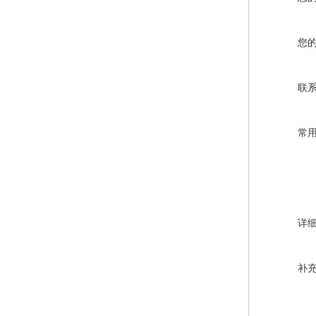
您
联
常
详
补