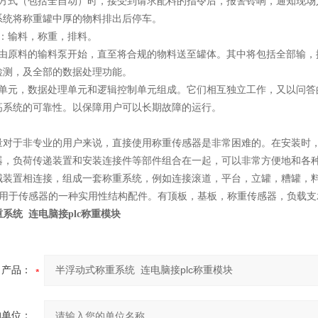
动方式（包括全自动）时，接受到请求配料的指令后，报警铃响，通知现场
系统将称重罐中厚的物料排出后停车。
围：输料，称重，排料。
将由原料的输料泵开始，直至将合规的物料送至罐体。其中将包括全部输，
检测，及全部的数据处理功能。
重单元，数据处理单元和逻辑控制单元组成。它们相互独立工作，又以问答
高系统的可靠性。以保障用户可以长期故障的运行。
量对于非专业的用户来说，直接使用称重传感器是非常困难的。在安装时
器，负荷传递装置和安装连接件等部件组合在一起，可以非常方便地和各
械装置相连接，组成一套称重系统，例如连接滚道，平台，立罐，糟罐，
用于传感器的一种实用性结构配件。有顶板，基板，称重传感器，负载支
系统 连电脑接plc称重模块
产品：
的单位：