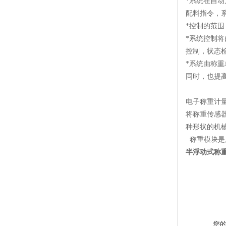
*系统在自
配料指令，
*控制的范
*系统控制
控制，状态
*系统由称
同时，也提
电子称重计
将称重传感
种形状的机
称重模块是
半浮动式称重
您