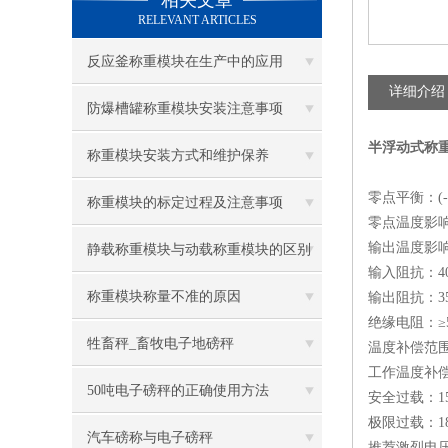
相关文章
RELEVANT ARTICLES
反应釜称重模块在生产中的应用
详细介绍
防爆槽罐称重模块安装注意事项
半浮动式称重
称重模块安装方式和维护保养
零点平衡：(-)
称重模块的标定过程及注意事项
零点温度影响：(
输出温度影响：(
静载称重模块与动载称重模块的区别
输入阻抗：400
称重模块称量不准的原因
输出阻抗：352
绝缘电阻：≥5
牲畜秤_畜牧电子地磅秤
温度补偿范围：
工作温度补偿：
50吨电子磅秤的正确使用方法
安全过载：15
极限过载：18
汽车磅称与电子磅秤
推荐激烈电压：