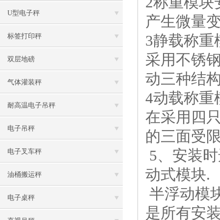
2称重模
U型电子秤
产生微量
3静载称重
标签打印秤
采用不锈
双层地磅
动三种结
气体灌装秤
4动载称重
耐高温电子吊秤
在采用四
电子吊秤
的三面受
5、安装
电子叉车秤
动式模块.
油桶搬运秤
半浮动模
电子桌秤
是所有安装点