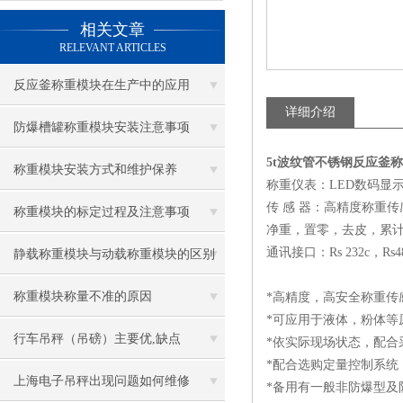
相关文章
RELEVANT ARTICLES
反应釜称重模块在生产中的应用
详细介绍
防爆槽罐称重模块安装注意事项
5t波纹管不锈钢反应釜
称重模块安装方式和维护保养
称重仪表：LED数码显
传 感 器：高精度称重传
称重模块的标定过程及注意事项
净重，置零，去皮，累
通讯接口：Rs 232c，R
静载称重模块与动载称重模块的区别
称重模块称量不准的原因
*高精度，高安全称重传
*可应用于液体，粉体等
行车吊秤（吊磅）主要优,缺点
*依实际现场状态，配合
*配合选购定量控制系统
上海电子吊秤出现问题如何维修
*备用有一般非防爆型及