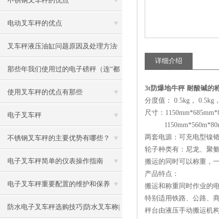
不锈钢叉车秤的优点
电动叉车秤的优点
叉车秤液压油缸问题原因及处理方法
详细介绍
那些年我们使用过的电子磅秤（连“都
3t防爆地牛秤 耐酸碱的
叫兽”都不知道）
使用叉车秤的优点有那些
分度值： 0.5kg， 0.5kg，
尺寸：1150mm*685mm*
电子叉车秤
1150mm*560m*80
两套电源：可充电型镍
不锈钢叉车秤的主要优势有哪些？
轮子种类有：尼龙、聚
电子叉车秤简单的仪表操作指南
搬运的同时可以称重，
产品特点：
电子叉车秤重要配置的维护和保养
搬运和称重同时作业的
特别适用铁路、公路、
防水电子叉车秤选购技巧|防水叉车称|
秤台由液压手动搬运机