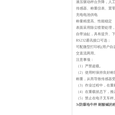
液压驱动秤台升降，人
防水叉车称厂家
传感器、称重仪表、置零、
充电电池供电
称量精度高、性能稳定
表面采用除尘喷塑处理
自带油缸，具有提升、
RS232通讯接口可选；
可配微型打印机(用户自
交直流两用。
注意事项：
（1）严禁超载。
（2）使用时保持良好
称重，从而导致传感器
（3）作业过程中，在重
（4）在重载状态下，推
（5）禁止在电子叉车
3t防爆地牛秤 耐酸碱的