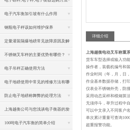
电子磅秤,电子秤,电子衡器选购方法
电子汽车衡加引坡有什么作用
钢瓶电子秤该如何维护保养
详细介绍
定量灌装隔爆地磅常见故障原因及解
上海越衡电动叉车称重
决办法
不锈钢叉车秤的主要优势有哪些？
货车车型选择或输入功
操作者，装载机编号和
电子吊秤正确使用方法
作业时间（年，月，日
作业基本数据存储，打
电子地磅使用中常见的维修方法有哪
仪表全不锈钢外壳，防
些
防止电子地磅称舞弊的处理方法
采用动态采样和模煳算
无须停斗，举升过程中
上海越衡公司与您浅谈电子衡器的发
可以中文录入不同客户名
单次累计重量可查询100
展历程与现状
100吨电子汽车衡的简单介绍
超重报警功能。