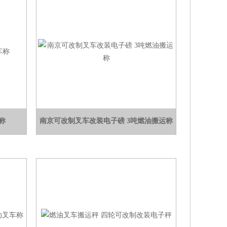
称
南京可改制叉车改装电子磅 3吨燃油搬运称