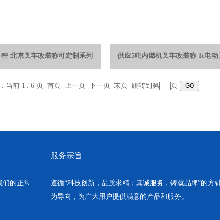
子秤 北京叉车改装称可定制系列
供应5吨内燃机叉车改装称 1t电
录，当前 1 / 6 页 首页 上一页
下一页
末页
跳转到第
页
服务宗旨
我们的正常
遵循“科技创新，品质求精；真诚服务，铸就品牌”的方
为导向，为广大用户提供满意的产品和服务。