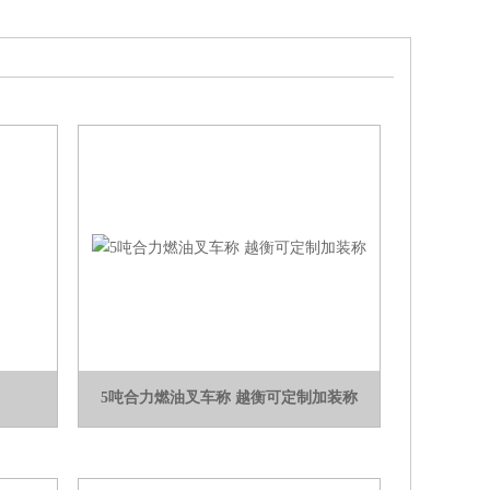
5吨合力燃油叉车称 越衡可定制加装称