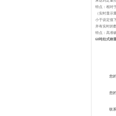
来达到定量控
特点：相对
（实时显示
小于设定值
并有实时的
特点：高准确
60吨柱式称
您
您
联