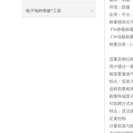
环境：防爆
电子地秤维修*工具
应用：平台
称重模块分
·FW静载
·CW动载
称重仪表：
流量及物位
用户通过一
根据重量值
特点：安装
远程质量检
称重终端显示
可联网方式有
特点：灵活多
定量控制
计量容器与