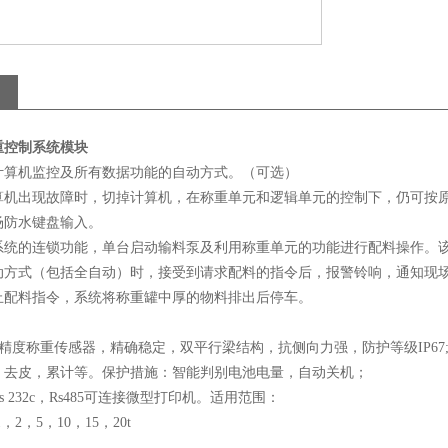
重控制系统模块
计算机监控及所有数据功能的自动方式。（可选）
算机出现故障时，切掉计算机，在称重单元和逻辑单元的控制下，仍可按
场防水键盘输入。
系统的连锁功能，单台启动输料泵及利用称重单元的功能进行配料操作。
动方式（包括全自动）时，接受到请求配料的指令后，报警铃响，通知现
止配料指令，系统将称重罐中厚的物料排出后停车。
高精度称重传感器，精确稳定，双平行梁结构，抗侧向力强，防护等级IP67
，去皮，累计等。保护措施：智能判别电池电量，自动关机；
 232c，Rs485可连接微型打印机。适用范围：
，2，5，10，15，20t