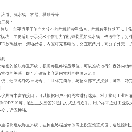
、滚道、流水线、容器、槽罐等等
为二类：
称重模块：主要适用于侧向力较小的静载荷称重场合。静载称重模块可以非
称重模块：主要适用于承受水平作用力的机械装置如流水线、传送带等，另
LED数码显示，清晰易读，内置可充蓄电池，交直流两用，高分子外壳，
检测
套精密的模块称重系统，根据称重终端显示值，可以准确地得知容器内物
与物位的关系，即可准确得出容器内物料的物位及流量;
方便，适应各种称重场合，并且标定简单、与物料部直接接触，可靠、稳
测
仪具有丰富的接口，可以根据用户不同需求进行选择。对于接到工业PC的串
MODBUS等，通过主从应答的通讯方式进行通讯，用户亦可通过工业以
变，适应性强;
称重模块组成称重系统，在称重终端显示仪表上设置预置点值，通过控制