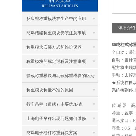
相关文章
RELEVANT ARTICLES
反应釜称重模块在生产中的应用
详细介绍
防爆槽罐称重模块安装注意事项
60吨柱式称
称重模块安装方式和维护保养
全自动：带
自动：当计
称重模块的标定过程及注意事项
配方将由现
手动：去掉
静载称重模块与动载称重模块的区别
★系统在自
称重模块称量不准的原因
系统接到停
行车吊秤（吊磅）主要优,缺点
传 感 器：
净重，置零
上海电子吊秤出现问题如何维修
通讯接口：Rs
容量：0.5，1
防爆电子磅秤称重解决方案
载荷：动载