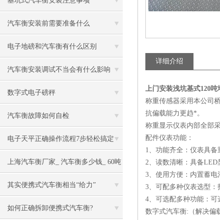
基坑式汽车衡安装注意事项
汽车衡安装前需要准备什么
电子地磅和汽车衡有什么区别
详细介绍
汽车衡安装调试不当会有什么影响
上门安装浅坑基式120吨
数字式电子磅秤
称重传感器采用本公司
抗偏载能力更趋*。
汽车衡故障如何自检
称重显示仪表内部全部采
配件仪表功能：
电子天平正确操作流程7步轻松搞定
1、功能齐全：仪表具备
上海汽车衡厂家_ 汽车衡多少钱_ 60吨
2、读数清晰：具备LE
3、使用方便：内置蓄
电子汽车衡
其实便携式汽车衡相当“给力”
3、可配多种仪表选型：
4、可选配多种功能：可选
如何正确拆卸便携式汽车衡?
数字式汽车衡:（解决偏