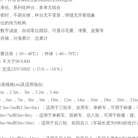
标准化、系列化秤台，多单元组合
腔全密封，不易生锈，秤台无不变形，焊缝无开裂现象
复位的传力机构
表有数字滤波、自动零位跟踪。可显示毛重、净重、皮重等
重存储，分项累计、总累计
断
重仪表（-10～40℃）；秤体（-40～70℃）
：不大于90％RH
交流220V50HZ（-15％～+10％）
面规格(m)及适用场合|
m ，2.5m， 3m ，3.2m ，3.4m
，6m ，7m， 8m ，9m ，10m， 12m ，14m ，16m ，18m， 20m， 21m
0吨（2.5m×5m和2.5m×6m）：适用于三轮车、农用车、单桥车，可用于
0吨（3m×7m和3m×8m）：适用于单桥车、双桥车、后八轮，可用于称量：
0吨（3m×9m和3m×10m）：适用于后八轮、前四后八（车箱长度为9米
。