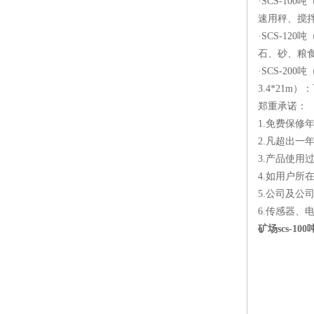
·SCS-1
速用秤、搅
·SCS-1
石、砂、粮
·SCS-200吨（
3.4*21
郑重承诺：
1.免费保
2.凡超出
3.产品使
4.如用户
5.公司及公
6.传感器、
矿场scs-10