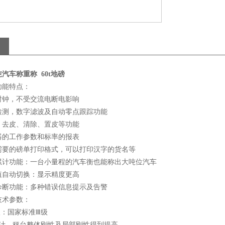
0吨汽车称重称 60t地磅
功能特点：
时钟，不受交流电断电影响
检测，数字滤波及自动零点跟踪功能
、去皮、清除、置皮等功能
器的工作参数和标率的报表
需要的磅单打印格式，可以打印汉字的货名等
累计功能：一台小量程的汽车衡也能称出大吨位汽车
值自动切换：显示精度更高
诊断功能：多种错误信息提示及告警
技术参数：
级：国家标准Ⅲ级
设计，秤台整体刚性及局部刚性得到提高