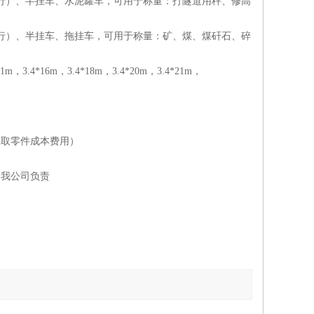
米6的也行）、半挂车、水泥罐车，可用于称量：打隧道用秤、修高
米6的也行）、半挂车、拖挂车，可用于称量：矿、煤、煤矸石、碎
21m，3.4*16m，3.4*18m，3.4*20m，3.4*21m，
收取零件成本费用）
是我公司负责