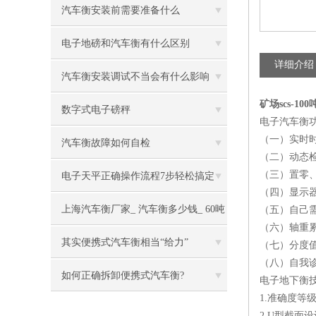
汽车衡安装前需要准备什么
电子地磅和汽车衡有什么区别
详细介绍
汽车衡安装调试不当会有什么影响
矿场scs-10
数字式电子磅秤
电子汽车衡
（一）实时
汽车衡故障如何自检
（二）动态
（三）置零
电子天平正确操作流程7步轻松搞定
（四）显示
上海汽车衡厂家_ 汽车衡多少钱_ 60吨
（五）自己
（六）轴重
电子汽车衡
其实便携式汽车衡相当“给力”
（七）分度
（八）自我
如何正确拆卸便携式汽车衡?
电子地下衡
1.准确度等
2.U型截面