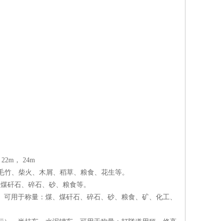
 22m， 24m
称量：毛竹、柴火、木屑、稻草、粮食、花生等。
煤、煤矸石、碎石、砂、粮食等。
6的也行）可用于称量：煤、煤矸石、碎石、砂、粮食、矿、化工、