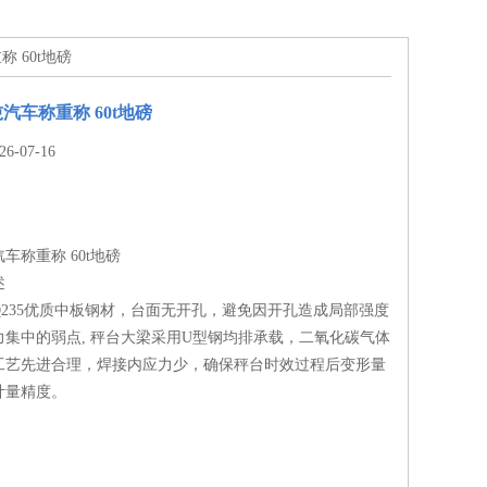
称 60t地磅
0吨汽车称重称 60t地磅
-07-16
吨汽车称重称 60t地磅
述
235优质中板钢材，台面无开孔，避免因开孔造成局部强度
力集中的弱点, 秤台大梁采用U型钢均排承载，二氧化碳气体
工艺先进合理，焊接内应力少，确保秤台时效过程后变形量
计量精度。