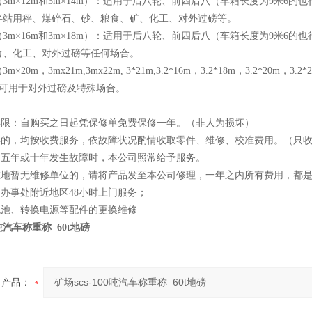
00吨（3m×12m和3m×14m）：适用于后八轮、前四后八（车箱长度为9
拌站用秤、煤碎石、砂、粮食、矿、化工、对外过磅等。
20吨（3m×16m和3m×18m）：适用于后八轮、前四后八（车箱长度为9
食、化工、对外过磅等任何场合。
3m×20m，3mx21m,3mx22m, 3*21m,3.2*16m，3.2*18m，3.2*20m，3.2*
m）：可用于对外过磅及特殊场合。
修年限：自购买之日起凭保修单免费保修一年。（非人为损坏）
一年的，均按收费服务，依故障状况酌情收取零件、维修、校准费用。（只
用过五年或十年发生故障时，本公司照常给予服务。
所在地暂无维修单位的，请将产品发至本公司修理，一年之内所有费用，都
司办事处附近地区48小时上门服务；
电池、转换电源等配件的更换维修
0吨汽车称重称 60t地磅
产品：