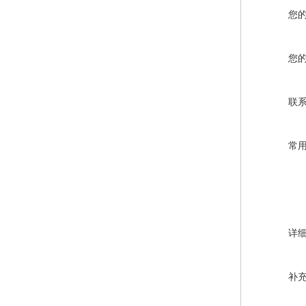
您
您
联
常
详
补