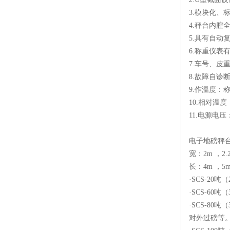
3.模块化、
4.秤台内
5.具有自动
6.称重仪
7.车号、皮
8.故障自诊
9.作温度：称
10.相对温度
11.电源电压：
电子地磅秤台
宽：2m ，2.2
长：4m ，5m 
·SCS-2
·SCS-6
·SCS-8
对外过磅等