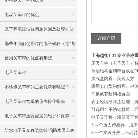
不锈钢叉车秤的优点
电动叉车秤的优点
叉车秤液压油缸问题原因及处理方法
详细介绍
那些年我们使用过的电子磅秤（连“都
上海越衡1-3T专业带称
叫兽”都不知道）
使用叉车秤的优点有那些
压叉车称（电子叉车）
单层结构全钢秤台或在P
电子叉车秤
接线盒内置、美观大方
采用专门型钢组焊、秤
不锈钢叉车秤的主要优势有哪些？
平板或花纹钢板台面
电子叉车秤简单的仪表操作指南
表面经喷砂烤漆处理，
可选用全不锈钢材质，
电子叉车秤重要配置的维护和保养
电子叉车秤（液压叉车
1.两个压力传感器，用
防水电子叉车秤选购技巧|防水叉车称|
2.一个接近开关，当动