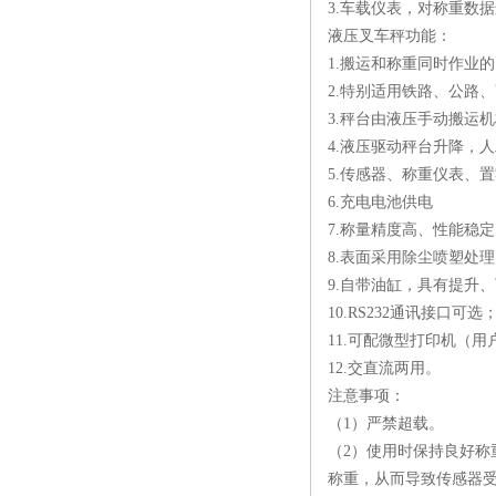
3.车载仪表，对称重数
防水叉车称厂家
液压叉车秤功能：
1.搬运和称重同时作业
2.特别适用铁路、公路
3.秤台由液压手动搬运
4.液压驱动秤台升降，
5.传感器、称重仪表、置
6.充电电池供电
7.称量精度高、性能稳定
8.表面采用除尘喷塑处
9.自带油缸，具有提升
10.RS232通讯接口可选
11.可配微型打印机（用
12.交直流两用。
注意事项：
（1）严禁超载。
（2）使用时保持良好
称重，从而导致传感器