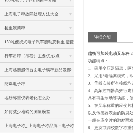
100吨电子汽车衡的简单介绍
上海电子秤故障处理方法大全
检重滚筒秤
详细介绍
150吨便携式电子汽车衡动态称重|便捷
越衡可加装电动叉车秤 2
式汽车衡动态介绍
行车吊秤（吊磅）主要优,缺点
功能特点：
1、采用变压器隔离，隔离
上海越衡超低台面电子磅秤新品发部
2、采用3端隔离模式，
3、母板安装所有接线
防爆电子秤
4、高频控制器高效行走
地磅称重仪表老化怎么办
具有再生制动等功能，使
5、在叉车称重的应变片
如何减少地磅的测量误差
以及传感器表面的防腐
一般在应变片的激励两
上海电子称_ 上海电子称品牌－电子称
6、更换或调校数字称重