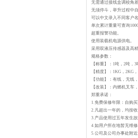
无需通过接线盒调校角
批发
无须停斗，举升过程中
可以中文录入不同客户名
单次累计重量可查询100
超重报警功能。
使用装载机电源供电。
采用双液压传感器及高精
规格参数：
【称重】：1吨，2吨，3
【精度】：1KG，2KG，
【功能】：有线，无线
【改装】：内燃机叉车，
郑重承诺：
1.免费保修年限：自购
2.凡超出一年的，均按
3.产品使用过五年发生
4.如用户所在地暂无维
5.公司及公司办事处附近