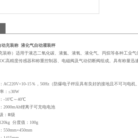
自动充装称 液化气自动灌装秤
(充装称）适用于液态二氧化碳、液氮、液氧、液化气、丙烷等各种工业气
LOC高精度传感器和称重控制器、电磁阀及气动切断阀组成。具有称量迅
：AC220V+10-15％，50Hz（防爆电子秤应具有良好的接地且不可
：≤30W
-10℃～40℃
：2000mAh锂离子可充电电池
级：Ⅲ级
20kg 分度值：100g
550mm×450mm
1415mm