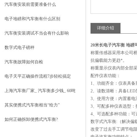
汽车衡安装前需要准备什么
电子地磅和汽车衡有什么区别
详细介绍
汽车衡安装调试不当会有什么影响
20米长电子汽车衡 地
数字式电子磅秤
称重传感器采用本公司
抗偏载能力更趋*。
汽车衡故障如何自检
称重显示仪表内部全部采
配件仪表功能：
电子天平正确操作流程7步轻松搞定
1、功能齐全：仪表具备
上海汽车衡厂家_ 汽车衡多少钱_ 60吨
2、读数清晰：具备LE
3、使用方便：内置蓄
电子汽车衡
其实便携式汽车衡相当“给力”
3、可配多种仪表选型：
4、可选配多种功能：可选
如何正确拆卸便携式汽车衡?
数字式汽车衡:（解决偏
改变了过去手工调节电
电子汽车衡功能特点：