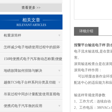
查看更多 >>
相关文章
RELEVANT ARTICLES
详细介绍
检重滚筒秤
报警平台输送电子秤 防
怎样减少电子地磅使用过程中的损坏
电子流水输送线,是在普
害。
率
150吨便携式电子汽车衡动态称重|便捷
滚筒输送检查台是在滚筒
式汽车衡动态介绍
滚筒电子秤作用：
地磅故障如何排除与解决
可以明显改善作业环境
越衡TCS电子台秤系列分类及功能
配送中心的适应能力和
吊装过程中同步计量配套使用直视电
输送秤常规使用参数
1、工作方式：连续自动
子吊秤
便携式电子汽车衡的应用
2、工作电压：380VAC±10% 