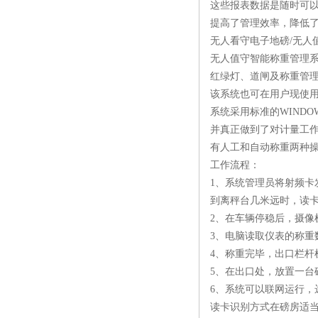
这些报表数据是随时可
提高了管理效率，降低
无人看守电子地磅/无人
无人值守智能称重管理
红绿灯、道闸及称重管
该系统也可在用户现使
系统采用标准的WIND
并真正做到了对计量工
有人工和自动称重两种
工作流程：
1、系统管理员将射频
到离秤台几米远时，读
2、在车辆停稳后，摄像
3、电脑读取仪表的称重
4、称重完毕，出口栏杆
5、在出口处，放置一台
6、系统可以联网运行，
读卡识别方式在磅房适