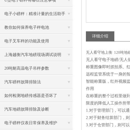
U型电子磅秤有哪些注意事项
电子小磅秤：精准计量的生活助手
教你如何保养电子秤电池
详细介绍
电子叉车秤的功能及使用
无人看守地上衡 120吨地
上海越衡汽车地磅现场调试说明
无人看守电子地磅/无人
称重图像即时抓拍系、
20吨耐高温电子吊秤参数
远程监管系统于一身的
智能称重版，红外视频
汽车磅秤故障排除法
作用
如何检测地磅传感器是否坏了
在称重的整个过程里做
限度的降低人工操作所
汽车地磅故障排除及诊断
1.对于管理部门，可以
2.对于财务结算部门，
电子磅秤仪表日常保养及维护
3.对于仓管部门，则可