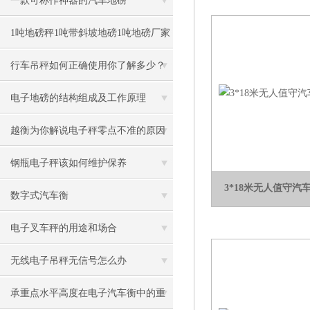
一款可称作神器的汽车地磅
1吨地磅秤1吨带斜坡地磅1吨地磅厂家
1吨不锈钢磅秤价格
行车吊秤如何正确使用你了解多少？
电子地磅的结构组成及工作原理
越衡为你解说电子秤零点不准的原因
钢瓶电子秤该如何维护保养
3*18米无人值守汽
数字式汽车衡
电子叉车秤的用途和场合
无线电子吊秤无信号怎么办
承重点水平高度在电子汽车衡中的重