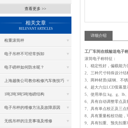
查看更多 >>
相关文章
RELEVANT ARTICLES
详细介绍
检重滚筒秤
工厂车间在线输送电子称
电子吊秤不可经常拆卸
滚筒电子称特征：
1、稳定性好，偏载能力
电子磅秤如何防水呢？
2、三种尺寸特殊设计结
3、两种材质(碳钢、不
上海越衡公司教你检修汽车衡技巧
4、超大六位LCD萤幕
1吨2吨3吨5吨地磅结构
5、使用单位:kg、g、lb、
6、具有自动调整零点及
电子吊秤的维修方法及故障原因
7、具有单点校正及三点
8、具有重量检校功能，
无线吊秤的注意事项及维修
9、具有扣重、预先扣重