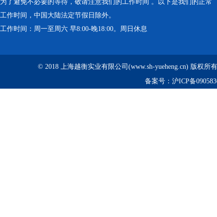
为了避免不必要的等待，敬请注意我们的工作时间 。以下是我们的正常
工作时间，中国大陆法定节假日除外。
工作时间：周一至周六 早8:00-晚18:00。周日休息
© 2018 上海越衡实业有限公司(www.sh-yueheng.cn) 版权
备案号：
沪ICP备090583