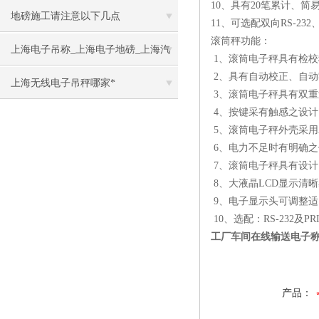
10、具有20笔累计、
地磅施工请注意以下几点
11、可选配双向RS-23
滚筒秤功能：
上海电子吊称_上海电子地磅_上海汽
1、滚筒电子秤具有检校
2、具有自动校正、自
车衡
上海无线电子吊秤哪家*
3、滚筒电子秤具有双
4、按键采有触感之设计
5、滚筒电子秤外壳采用
6、电力不足时有明确
7、滚筒电子秤具有设
8、大液晶LCD显示清
9、电子显示头可调整
10、选配：RS-232及
工厂车间在线输送电子称
产品：