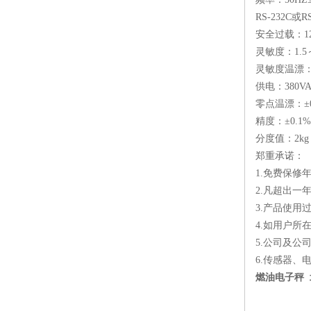
RS-232C或
安全过载：1
灵敏度：1.5～
灵敏度温漂：±
供电：380VA
零点温漂：±0.
精度：±0.1%
分度值：2kg
郑重承诺：
1.免费保
2.凡超出
3.产品使用
4.如用户
5.公司及公
6.传感器、
燃油电子秤