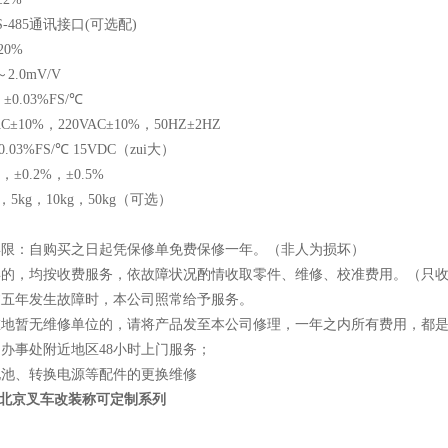
RS-485通讯接口(可选配)
20%
2.0mV/V
0.03%FS/℃
C±10%，220VAC±10%，50HZ±2HZ
03%FS/℃ 15VDC（zui大）
，±0.2%，±0.5%
，5kg，10kg，50kg（可选）
修年限：自购买之日起凭保修单免费保修一年。（非人为损坏）
一年的，均按收费服务，依故障状况酌情收取零件、维修、校准费用。（只
过五年发生故障时，本公司照常给予服务。
所在地暂无维修单位的，请将产品发至本公司修理，一年之内所有费用，都
司办事处附近地区48小时上门服务；
电池、转换电源等配件的更换维修
 北京叉车改装称可定制系列