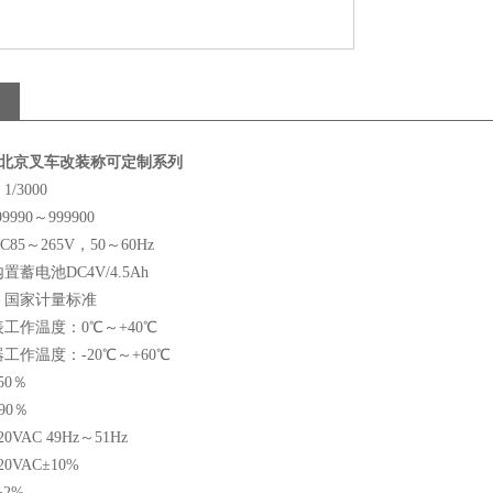
 北京叉车改装称可定制系列
/3000
990～999900
5～265V，50～60Hz
蓄电池DC4V/4.5Ah
：国家计量标准
工作温度：0℃～+40℃
工作温度：-20℃～+60℃
50％
90％
VAC 49Hz～51Hz
0VAC±10%
±2%