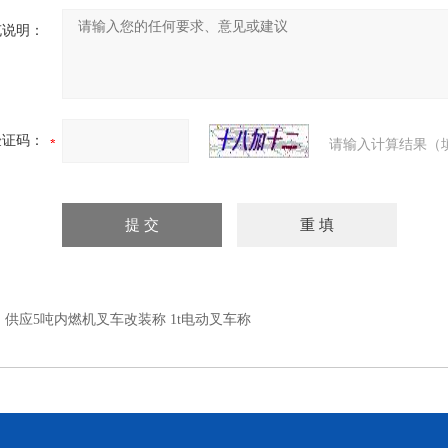
充说明：
验证码：
请输入计算结果（
：
供应5吨内燃机叉车改装称 1t电动叉车称