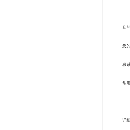
您
您
联
常
详