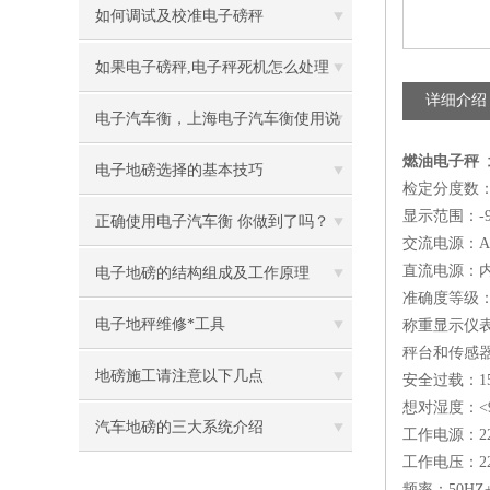
方案
如何调试及校准电子磅秤
如果电子磅秤,电子秤死机怎么处理
详细介绍
电子汽车衡，上海电子汽车衡使用说
燃油电子秤
明
电子地磅选择的基本技巧
检定分度数：1
显示范围：-99
正确使用电子汽车衡 你做到了吗？
交流电源：AC8
直流电源：内置
电子地磅的结构组成及工作原理
准确度等级
电子地秤维修*工具
称重显示仪表
秤台和传感器
地磅施工请注意以下几点
安全过载：1
想对湿度：<
汽车地磅的三大系统介绍
工作电源：220
工作电压：22
频率：50HZ