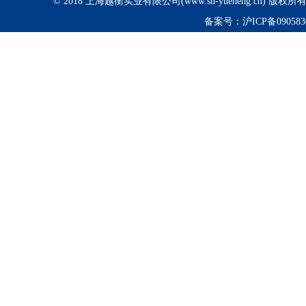
© 2018 上海越衡实业有限公司(www.sh-yueheng.cn) 版权
备案号：
沪ICP备090583