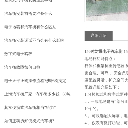
基坑式汽车衡安装注意事项
汽车衡安装前需要准备什么
电子地磅和汽车衡有什么区别
详细介绍
汽车衡安装调试不当会有什么影响
150吨防爆电子汽车衡 1
数字式电子磅秤
地磅秤功能特点：
秤体和框架称重传感器 
汽车衡故障如何自检
更合理、可靠， 安全负
运配置灵活，扩充空间
电子天平正确操作流程7步轻松搞定
配置详细介绍如下：
上海汽车衡厂家_ 汽车衡多少钱_ 60吨
1.分模拟式和数字式两
2．一般地磅是有4部分
电子汽车衡
其实便携式汽车衡相当“给力”
10个的。
3 。可以选配大屏幕，
如何正确拆卸便携式汽车衡?
4 。仪表有微打功能，