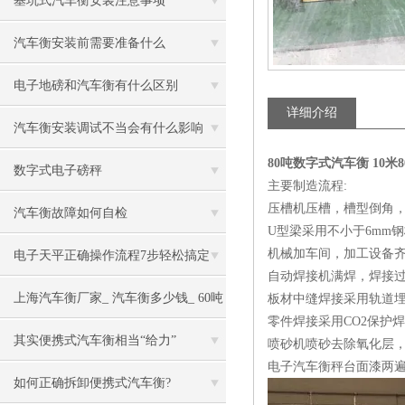
基坑式汽车衡安装注意事项
汽车衡安装前需要准备什么
电子地磅和汽车衡有什么区别
详细介绍
汽车衡安装调试不当会有什么影响
80吨数字式汽车衡 10米
数字式电子磅秤
主要制造流程:
压槽机压槽，槽型倒角，
汽车衡故障如何自检
U型梁采用不小于6mm钢
机械加车间，加工设备
电子天平正确操作流程7步轻松搞定
自动焊接机满焊，焊接
上海汽车衡厂家_ 汽车衡多少钱_ 60吨
板材中缝焊接采用轨道
零件焊接采用CO2保护
电子汽车衡
其实便携式汽车衡相当“给力”
喷砂机喷砂去除氧化层
电子汽车衡秤台面漆两
如何正确拆卸便携式汽车衡?