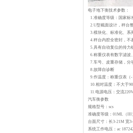
电子地下衡技术参数：
1.准确度等级：国家标
2.U型截面设计，秤台
3.模块化、标准化、系
4.秤台内腔全密封，不
5.具有自动复位的传力
6.称重仪表有数字滤波
7.车号、皮重存储，分
8.故障自诊断
9.作温度：称重仪表（-1
10.相对温度：不大于90
11.电源电压：交流220V
汽车衡参数
规格型号：scs
准确度等级：01ML（III
台面尺寸：长3-21M 宽
系统工作电压：ac 187242v