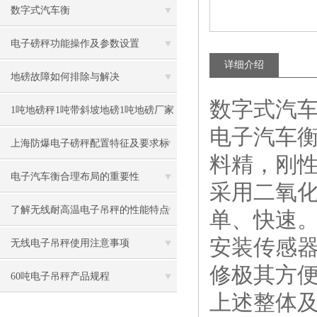
数字式汽车衡
电子磅秤功能操作及参数设置
详细介绍
地磅故障如何排除与解决
数字式汽车
1吨地磅秤1吨带斜坡地磅1吨地磅厂家
电子汽车
1吨不锈钢磅秤价格
上海防爆电子磅秤配置特征及要求标
料精，刚
准
电子汽车衡合理布局的重要性
采用二氧
了解无线耐高温电子吊秤的性能特点
单、快速
安装传感
无线电子吊秤使用注意事项
修极其方
60吨电子吊秤产品规程
上述整体