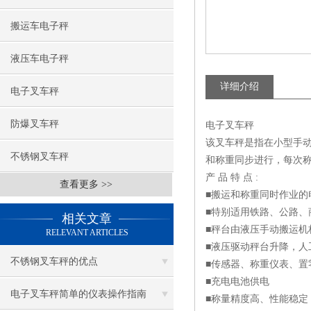
搬运车电子秤
液压车电子秤
详细介绍
电子叉车秤
防爆叉车秤
电子叉车秤
该叉车秤是指在小型手
不锈钢叉车秤
和称重同步进行，每次
产 品 特 点 :
查看更多 >>
■搬运和称重同时作业的
■特别适用铁路、公路、
相关文章
■秤台由液压手动搬运机
RELEVANT ARTICLES
■液压驱动秤台升降，人
不锈钢叉车秤的优点
■传感器、称重仪表、置
■充电电池供电
电子叉车秤简单的仪表操作指南
■称量精度高、性能稳定