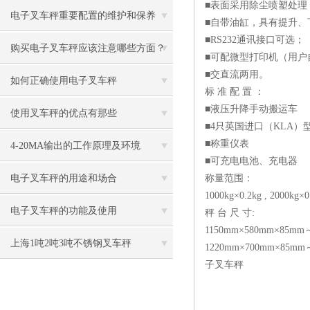
■表面采用除尘喷塑处理
电子叉车秤重要配置的维护和保养
■自带油缸，具有提升、
■RS232通讯接口可选；
购买电子叉车秤应该注意哪些方面？
■可配微型打印机（用户
■交直流两用。
如何正确使用电子叉车秤
标 准 配 置 ：
■液压升降手动搬运车
使用叉车秤的优点有那些
■4只英国进口（KLA）
■称重仪表
4-20MA输出的工作原理及环境
■可充电电池、充电器
电子叉车秤的用途和场合
称量范围：
1000kg×0.2kg , 2000kg×0
电子叉车秤的功能及使用
秤 台 尺 寸:
1150mm×580mm×85mm
上海1吨2吨3吨不锈钢叉车秤
1220mm×700mm×85mm
子叉车秤